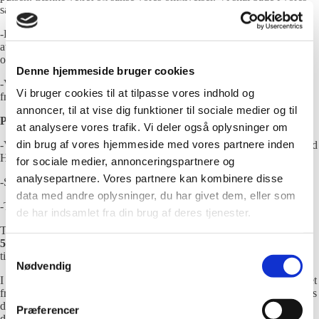
sanser, uden nødvendigvis at hoppe i fjorden.
-Det hele starter når vi træder ud af vores vante omgivelser, og prøver
at blive nysgerrige på naturen, der hvor det store vokser frem i de små
oplevelser, med fokus på nærværet og vores sansninger.
Denne hjemmeside bruger cookies
-Vi vil tilbringe tiden sammen i nuet, og for en stund ligge fortid og
Vi bruger cookies til at tilpasse vores indhold og
fremtidens gøremål og tanker fra os.
annoncer, til at vise dig funktioner til sociale medier og til
Praktisk:
at analysere vores trafik. Vi deler også oplysninger om
din brug af vores hjemmeside med vores partnere inden
-Vi mødes for for enden af Husoddevej, på grus parkeringspladsen ved
Husodde City Campingplads.
for sociale medier, annonceringspartnere og
analysepartnere. Vores partnere kan kombinere disse
-Sansevandring og skovbad, 2,5time, 200kr.
data med andre oplysninger, du har givet dem, eller som
-Tilmeldingsfrist xxxx
de har indsamlet fra din brug af deres tjenester.
Tilmelding via mail
Stinesterapi2020@gmail.com
eller på
tlf 2728
5652,
påfør navn, tlf nr og mail. Herefter sendes faktura, og
Samtykkevalg
tilmeldingen er gældende efter betaling.
Nødvendig
I tilfælde af aflysning på grund af deltagers sygdom eller anden opstået
fravær, kontaktes Stine på tlf. 2728 5652. I sådanne tilfælde refunderes
deltagerbetalingen ikke, men pladsen må gerne videregives til ny
Præferencer
deltager.