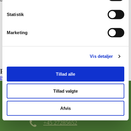
Statistik
Marketing
Vis detaljer
Priser
Tillad alle
Book tid allerede i dag
Tillad valgte
Stines Terapi
Afvis
Stine Hessellund
+45 27285652